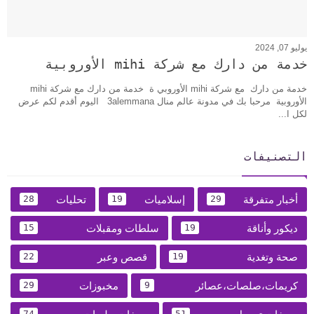
يوليو 07, 2024
خدمة من دارك مع شركة mihi الأوروبية
خدمة من دارك مع شركة mihi الأوروبي ة خدمة من دارك مع شركة mihi
الأوروبية مرحبا بك في مدونة عالم منال 3alemmana اليوم أقدم لكم عرض
لكل ا...
التصنيفات
أخبار متفرقة
إسلاميات
تحليات
28
19
29
ديكور وأناقة
سلطات ومقبلات
15
19
صحة وتغدية
قصص وعبر
22
19
كريمات،صلصات،عصائر
مخبوزات
29
9
74
51