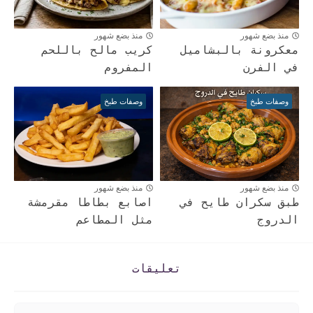
منذ بضع شهور
منذ بضع شهور
معكرونة بالبشاميل
كريب مالح باللحم
في الفرن
المفروم
وصفات طبخ
وصفات طبخ
منذ بضع شهور
منذ بضع شهور
طبق سكران طايح في
اصابع بطاطا مقرمشة
الدروج
مثل المطاعم
تعليقات