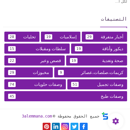
لكل ا...
التصنيفات
أخبار متفرقة
إسلاميات
تحليات
28
19
29
ديكور وأناقة
سلطات ومقبلات
15
19
صحة وتغدية
قصص وعبر
22
19
كريمات،صلصات،عصائر
مخبوزات
29
9
وصفات تجميل
وصفات حلويات
74
51
وصفات طبخ
45
جميع الحقوق محفوظة ©
3alemmana.com