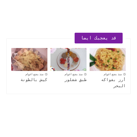
قد يعجبك ايضا
منذ بضع اعوام
منذ بضع اعوام
منذ بضع اعوام
أرز بفواكه
طبق شفلور
كيش بالطونة
البحر