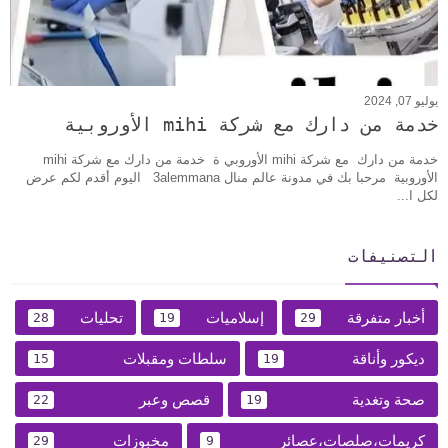
يوليو 07, 2024
خدمة من دارك مع شركة mihi الأوروبية
خدمة من دارك مع شركة mihi الأوروبي ة خدمة من دارك مع شركة mihi
الأوروبية مرحبا بك في مدونة عالم منال 3alemmana اليوم أقدم لكم عرض
لكل ا...
التصنيفات
أخبار متفرقة
إسلاميات
تحليات
28
19
29
ديكور وأناقة
سلطات ومقبلات
15
19
صحة وتغدية
قصص وعبر
22
19
كريمات،صلصات،عصائر
مخبوزات
29
9