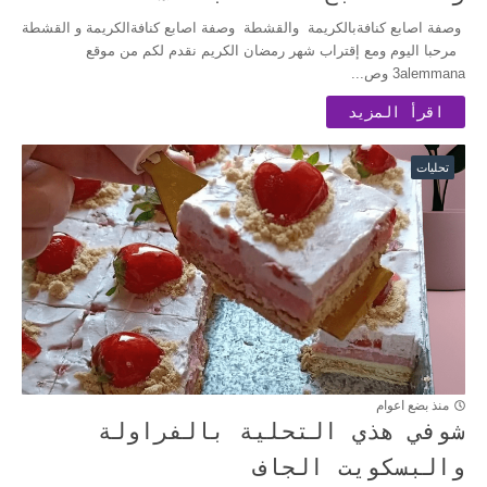
وصفة اصابع كنافةبالكريمة والقشطة وصفة اصابع كنافةالكريمة و القشطة
مرحبا اليوم ومع إقتراب شهر رمضان الكريم نقدم لكم من موقع
3alemmana وص...
اقرأ المزيد
تحليات
منذ بضع اعوام
شوفي هذي التحلية بالفراولة
والبسكويت الجاف