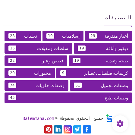
التصنيفات
أخبار متفرقة
إسلاميات
تحليات
28
19
29
ديكور وأناقة
سلطات ومقبلات
15
19
صحة وتغدية
قصص وعبر
22
19
كريمات،صلصات،عصائر
مخبوزات
29
9
وصفات تجميل
وصفات حلويات
74
51
وصفات طبخ
45
جميع الحقوق محفوظة ©
3alemmana.com