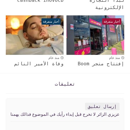
لبدأ التجارة
cashback inovocb
الإلكترونية
أخبار متفرقة
أخبار متفرقة
منذ عام
منذ عام
إفتتاح متجر Boom
وفاة الأمير النائم
تعليقات
إرسال تعليق
عزيزي الزائر لا تخرج قبل إبداء رأيك في الموضوع فذالك يهمنا