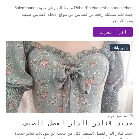
Robe d'intérieur shein moin cher مرحبا اليوم في مدونة 3alemmana
جبت لكم تشكيلة رائعة من فساتين من موقع shein ،فساتين صيفية
وموديلات ق...
اقرأ المزيد
ديكور وأناقة
منذ بضع اعوام
جديد قنادر الدار لفصل الصيف
جديد قنادر الدار لفصل الصيف لكل من تبحث عن موديلات قنادر جديدة