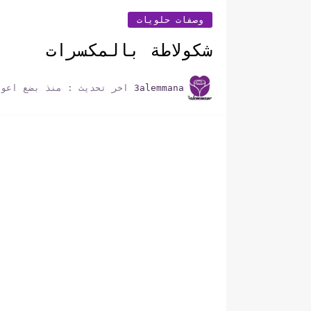
وصفات حلويات
شكولاطة بالمكسرات
3alemmana
اخر تحديث :
منذ بضع اعوا