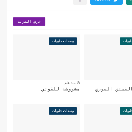
عرض المزيد
ويات
وصفات حلويات
منذ عام
لفستق السوري
مشووشة للقوتي
ويات
وصفات حلويات