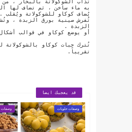
تُذاب الشوكولاتة بالبخار ، من 
به ماء ساخن ، ثم تضاف لها الز
يُضاف كوكاو للشوكولاتة ويُقلب .
تُفرش صينية بورق الزبدة ، وتُش
الزبدة .
أو يوضع كوكاو في قوالب أشكال 
تُترك حبات كوكاو بالشوكولاتة ل
تقريباً.
قد يعجبك ايضا
وصفات حلويات
وصفات ح