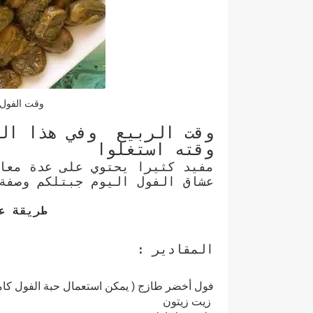
وقت الفول
وقت الربيع وفي هذا ال
وقته استغلوا
مفيد كثيرا يحتوي على عدة معا
عشاق الفول اليوم جبتلكم وصفة
طريقة ع
المقادير :
فول أخضر طازج ( يمكن استعمال حبة الفول كام
زيت زيتون