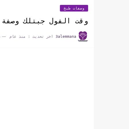
وصفات طبخ
وقت الفول جبتلك وصفة 
3alemmana
اخر تحديث :
منذ عام
4 دق