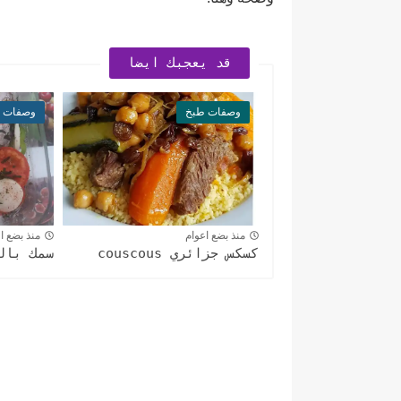
قد يعجبك ايضا
وصفات طبخ
وصفات 
منذ بضع اعوام
منذ بضع ا
كسكس جزائري couscous
سمك بال