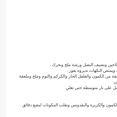
طاجين ونضيف البصل ورشة ملح ونحرك .
يمتص النكهات نديروه يفور .
 من الكمون والفلفل الحار والكركم والثوم وملح وملعقة
ون
ابل على نار متوسطة حتى تغلي
الكمون والكزبرة والبقدونس ونقلب المكونات لبضع دقائق .