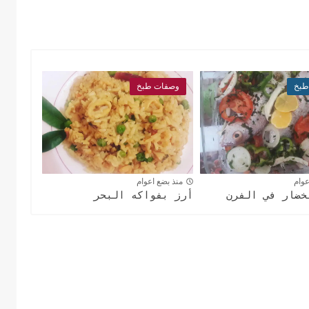
طبخ
وصفات طبخ
عوام
منذ بضع اعوام
خضار في الفرن
أرز بفواكه البحر