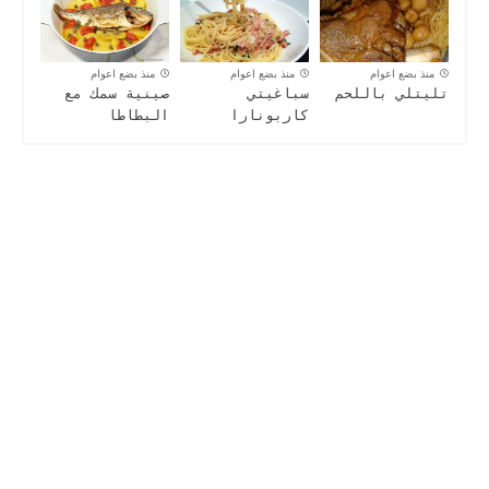
منذ بضع اعوام
منذ بضع اعوام
منذ بضع اعوام
تليتلي باللحم
سباغيتي
صينية سمك مع
كاربونارا
البطاطا