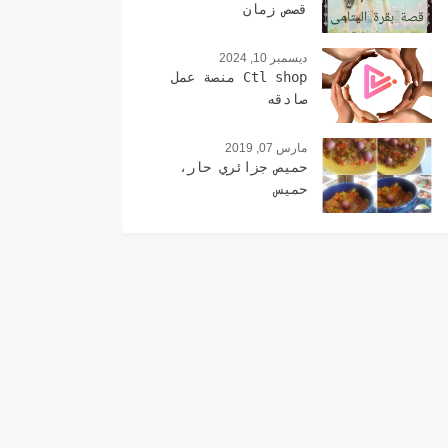
قصص زمان
ديسمبر 10, 2024
Ctl shop منصة عمل
صادقه
مارس 07, 2019
حميص جزائري حار،
حميس