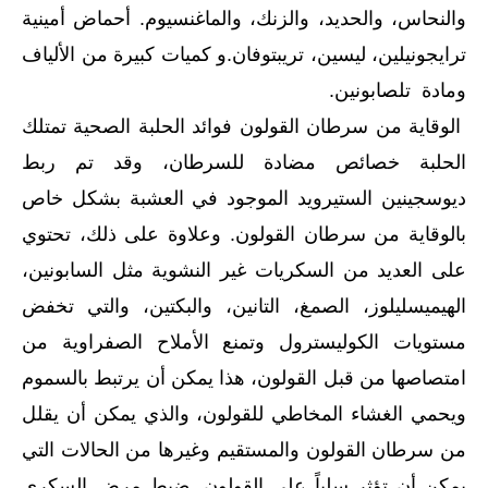
والنحاس، والحديد، والزنك، والماغنسيوم. أحماض أمينية
ترايجونيلين، ليسين، تريبتوفان.و كميات كبيرة من الألياف
ومادة تلصابونين.
الوقاية من سرطان القولون فوائد الحلبة الصحية تمتلك
الحلبة خصائص مضادة للسرطان، وقد تم ربط
ديوسجينين الستيرويد الموجود في العشبة بشكل خاص
بالوقاية من سرطان القولون. وعلاوة على ذلك، تحتوي
على العديد من السكريات غير النشوية مثل السابونين،
الهيميسليلوز، الصمغ، التانين، والبكتين، والتي تخفض
مستويات الكوليسترول وتمنع الأملاح الصفراوية من
امتصاصها من قبل القولون، هذا يمكن أن يرتبط بالسموم
ويحمي الغشاء المخاطي للقولون، والذي يمكن أن يقلل
من سرطان القولون والمستقيم وغيرها من الحالات التي
يمكن أن تؤثر سلباً على القولون. ضبط مرض السكري