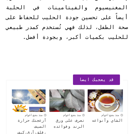
المغنيسيوم والفيتامينات في الحلبة
أيضاً على تحسين جودة الحليب للحفاظ على
صحة الطفل، لذلك فهي تُستخدم كمدر طبيعي
للحليب بكميات أكبر، وبجودة أفضل.
قد يعجبك ايضا
منذ بضع اعوام
منذ بضع اعوام
منذ بضع اعوام
الشاي وأنواعه
تعرف على ورق
أزعجتك حرارة
الرند وفوائده
الصيف
،قلق،أرق،كيف