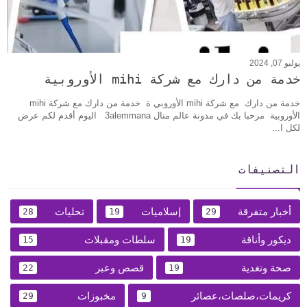
يوليو 07, 2024
خدمة من دارك مع شركة mihi الأوروبية
خدمة من دارك مع شركة mihi الأوروبي ة خدمة من دارك مع شركة mihi
الأوروبية مرحبا بك في مدونة عالم منال 3alemmana اليوم أقدم لكم عرض
لكل ا...
التصنيفات
أخبار متفرقة
إسلاميات
تحليات
28
19
29
ديكور وأناقة
سلطات ومقبلات
15
19
صحة وتغدية
قصص وعبر
22
19
كريمات،صلصات،عصائر
مخبوزات
29
9