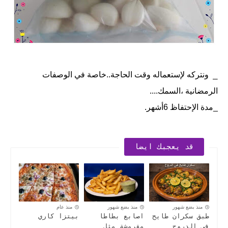
_
ونتركه لإستعماله وقت الحاجة..خاصة في الوصفات
الرمضانية ،السمك....
_مدة الإحتفاظ 6أشهر.
قد يعجبك ايضا
منذ بضع شهور
منذ بضع شهور
منذ عام
طبق سكران طايح
اصابع بطاطا
بيتزا كاري
في الدروج
مقرمشة مثل