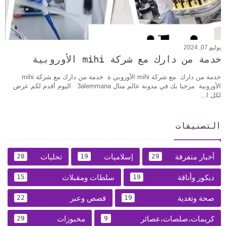
يوليو 07, 2024
خدمة من دارك مع شركة mihi الأوروبية
خدمة من دارك مع شركة mihi الأوروبي ة خدمة من دارك مع شركة mihi
الأوروبية مرحبا بك في مدونة عالم منال 3alemmana اليوم أقدم لكم عرض
لكل ا...
التصنيفات
أخبار متفرقة
إسلاميات
تحليات
28
19
29
ديكور وأناقة
سلطات ومقبلات
15
19
صحة وتغدية
قصص وعبر
22
19
كريمات،صلصات،عصائر
مخبوزات
29
9