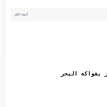
 بفواكه البحر