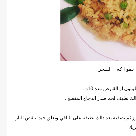
بفواكه البحر
ون او القارص مدة 10د .
دالك نظيف لحم صدر الدجاج المقطع .
ز ثم نصفيه بعد دالك نظيفه على الباقي ونغلق جيدا ننقص النار
ريك