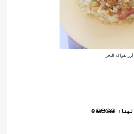
أرز بفواكه البحر
هناء 🤗😘😍🤗🍲