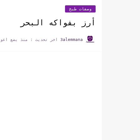
وصفات طبخ
أرز بفواكه البحر
3alemmana
اخر تحديث :
منذ بضع اعوا