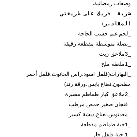
وصفات رمضانية،
شربة فريك على طريقتي
المقادير:
_لحم غنم حسب الحاجة
_بصلة متوسطة مقطعة رقيقة
_3ملاعق زيت
_1ملعقة ملح
_البهارات(فلفل اسود.راس الحانوت.فلفل أحمر
مطحون.نعناع يابس.ورقة رند)
_2ملاعق كبار طماطم مصبرة
_فنجان صغير حمص مرطب
_معدنوس.نعناع.دبشة كسبر
_1حبة طماطم مقطعة
_1 حبة فلفل حار