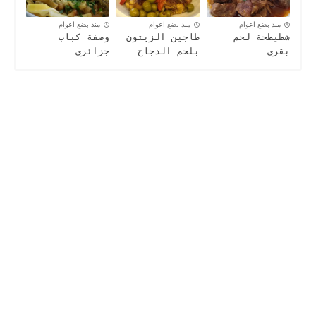
منذ بضع اعوام
منذ بضع اعوام
منذ بضع اعوام
شطيطحة لحم
طاجين الزيتون
وصفة كباب
بقري
بلحم الدجاج
جزائري