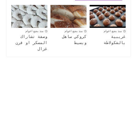
منذ بضع اعوام
منذ بضع اعوام
منذ بضع اعوام
غريبية
كروكي ساهل
وصفة تشاراك
بالشكولاطة
وبسيط
المسكر او قرن
غزال