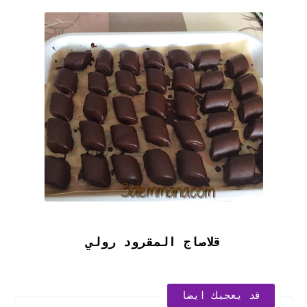
قلاصاج المقرود رولي
قد يعجبك ايضا