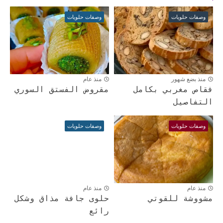
وصفات حلويات
وصفات حلويات
منذ بضع شهور
منذ عام
فقاص مغربي بكامل
مقروض الفستق السوري
التفاصيل
وصفات حلويات
وصفات حلويات
منذ عام
منذ عام
مشووشة للقوتي
حلوى جافة مذاق وشكل
رائع