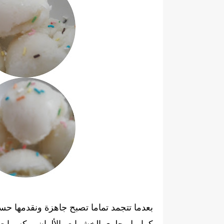
بعدما تتجمد تماما تصبح جاهزة ونقدمها ح