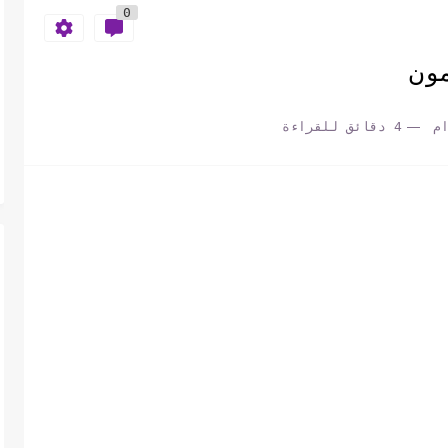
0
ون
م
4 دقائق للقراءة