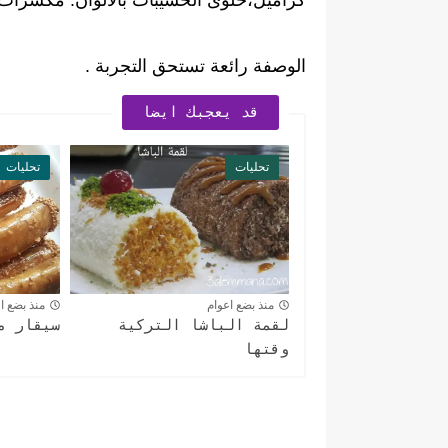
كراميل،حلوى الخشيبات بالألوان. مكسرات ا
الوصفة رائعة تستحق التجربة .
قد يعجبك ايضا
تحليات
تحليات
منذ بضع اعوام
منذ بضع ا
لقمة الباشا التركية
سيقار م
وقتها