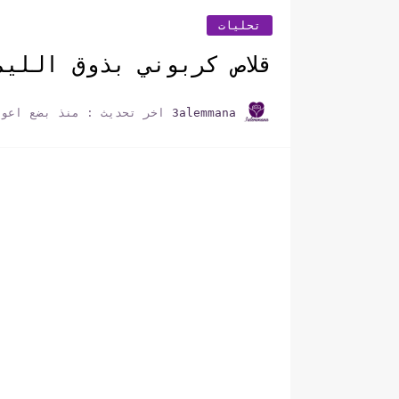
تحليات
قلاص كربوني بذوق الليم
3alemmana
اخر تحديث :
منذ بضع اعوا