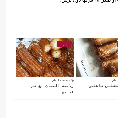
و يمكن أن نتركها دون تزيين.
تحليات
عوام
منذ بضع اعوام
عسلين ساهلين
زلابية البنان مع سر
نجاحها