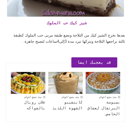
شيز كيك حب الملوك
بعدها نخرج الشيز كيك من الثلاجة ونضع طبقة مربى حب الملوك كطبقة
ثالثة تراجعها الثلاجة ونتركها تبرد مدة 3إلى4ساعات لتصبح جاهزة .
قد يعجبك ايضا
منذ بضع اعوام
منذ بضع اعوام
منذ بضع اعوام
بسبوسة
كابتشينو
فلان رويال
البرتقال لعشاق
القهوة اللذيذ
بالفواكه
الحامض