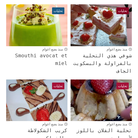
تحليات
تحليات
منذ بضع اعوام
منذ بضع اعوام
شوفي هذي التحلية
Smouthi avocat et
بالفراولة والبسكويت
miel
الجاف
تحليات
تحليات
منذ بضع اعوام
منذ بضع اعوام
تحلية الفلان باللوز
كريب الشكولاطة