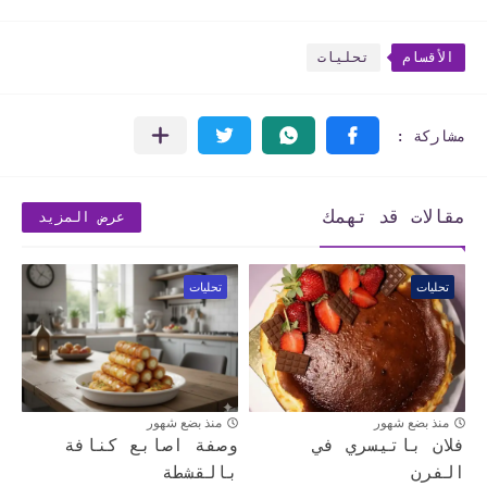
الأقسام
تحليات
مقالات قد تهمك
عرض المزيد
تحليات
تحليات
منذ بضع شهور
منذ بضع شهور
فلان باتيسري في
وصفة اصابع كنافة
الفرن
بالقشطة