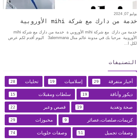
يوليو 07, 2024
خدمة من دارك مع شركة mihi الأوروبية
خدمة من دارك مع شركة mihi الأوروبي ة خدمة من دارك مع شركة mihi
الأوروبية مرحبا بك في مدونة عالم منال 3alemmana اليوم أقدم لكم عرض
لكل ا...
التصنيفات
أخبار متفرقة
إسلاميات
تحليات
28
19
29
ديكور وأناقة
سلطات ومقبلات
15
19
صحة وتغدية
قصص وعبر
22
19
كريمات،صلصات،عصائر
مخبوزات
29
9
وصفات تجميل
وصفات حلويات
74
51