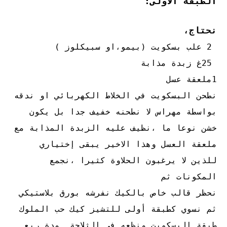
الطبقة الاولى:
نحتاج،
2 علب بسكويت (بيمو،او سبيكلوز )
25غ زبدة مذابة
1ملعقة عسل
نطحن البسكويت في الخلاط الكهربائي او ندقه
بواسطة مهراس لا نطحنه خفيف جدا بل يكون
خشن نوعا ما ،نظيف عليه الزبدة المذابة مع
ملعقة العسل وهذا الاخير يبقى إختياري
للذين لا يرغبون الحلاوة كثيرا ،نجمع
المكونات ثم
نحظر قالب خاص بالكيك نفرشه بورق بلاستيكي
ثم نسوي كطبقة أولى للتشيز كيك حب الملوك
طبقة البسكويت ونظعه في الثلاجة مدة ربع