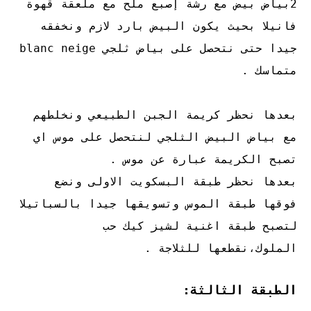
2بياض بيض مع رشة إصبع ملح مع ملعقة قهوة
فانيلا بحيث يكون البيض بارد لازم ونخفقه
جيدا حتى نتحصل على بياض ثلجي blanc neige
متماسك .
بعدها نحظر كريمة الجبن الطبيعي ونخلطهم
مع بياض البيض الثلجي لنتحصل على موس اي
تصبح الكريمة عبارة عن موس .
بعدها نحظر طبقة البسكويت الاولى ونضع
فوقها طبقة الموس وتسويقها جيدا بالسباتيلا
لتصبح طبقة اغنية لشيز كيك حب
الملوك،نقطعها للثلاجة .
الطبقة الثالثة: