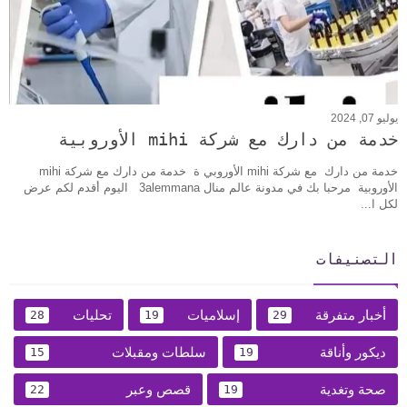
يوليو 07, 2024
خدمة من دارك مع شركة mihi الأوروبية
خدمة من دارك مع شركة mihi الأوروبي ة خدمة من دارك مع شركة mihi
الأوروبية مرحبا بك في مدونة عالم منال 3alemmana اليوم أقدم لكم عرض
لكل ا...
التصنيفات
أخبار متفرقة
إسلاميات
تحليات
28
19
29
ديكور وأناقة
سلطات ومقبلات
15
19
صحة وتغدية
قصص وعبر
22
19