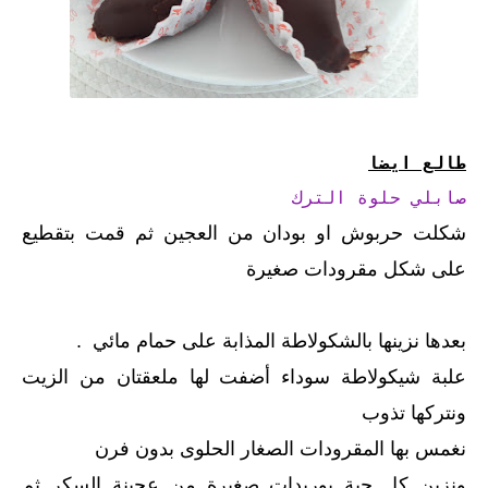
طالع ايضا
صابلي حلوة الترك
شكلت حربوش او بودان من العجين ثم قمت بتقطيع
على شكل مقرودات صغيرة
بعدها نزينها بالشكولاطة المذابة على حمام مائي .
علبة شيكولاطة سوداء أضفت لها ملعقتان من الزيت
ونتركها تذوب
نغمس بها المقرودات الصغار الحلوى بدون فرن
ونزين كل حبة بوريدات صغيرة من عجينة السكر ثم