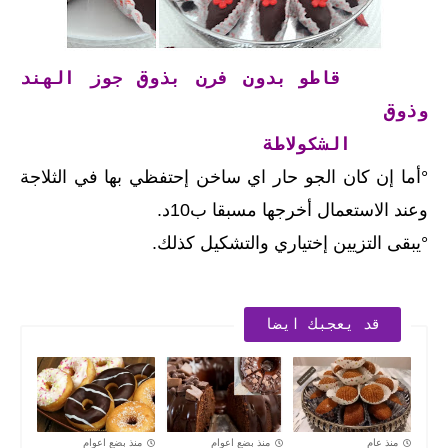
قاطو بدون فرن بذوق جوز الهند
وذوق
الشكولاطة
°أما إن كان الجو حار اي ساخن إحتفظي بها في الثلاجة
وعند الاستعمال أخرجها مسبقا ب10د.
°يبقى التزيين إختياري والتشكيل كذلك.
قد يعجبك ايضا
منذ عام
منذ بضع اعوام
منذ بضع اعوام