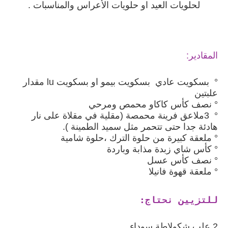
لحلويات العيد او حلويات الأعراس والمناسبات .
المقادير:
° بسكويت عادي بسكويت بيمو او بسكويت lu مقدار
علبتين
° نصف كأس كاكاو محمص ومرحي
° 3ملاعق فرينة محمصة (مقلية في مقلاة على نار
هادئة جدا حتى تتحمر مثل سميد الطمينة ).
° ملعقة كبيرة من حلوة الترك ،حلوة شامية
° كأس شاي زبدة مذابة وباردة
° نصف كأس عسل
° ملعقة قهوة فانيلا
للتزيين نحتاج:
2 علب شكولاطة سوداء