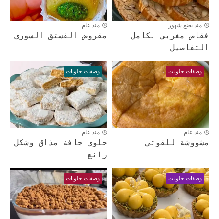
منذ بضع شهور
منذ عام
فقاص مغربي بكامل
مقروض الفستق السوري
التفاصيل
وصفات حلويات
وصفات حلويات
منذ عام
منذ عام
مشووشة للقوتي
حلوى جافة مذاق وشكل
رائع
وصفات حلويات
وصفات حلويات