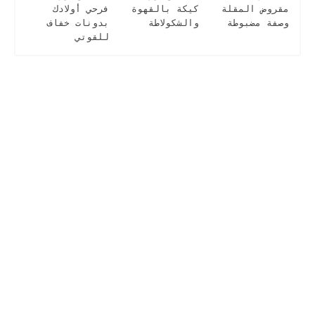
مقروض المقلة
كيكة بالقهوة
فرحي أولادك
وصفة مضبوطة
والشكولاطة
بدونات خفاف
للقوتي