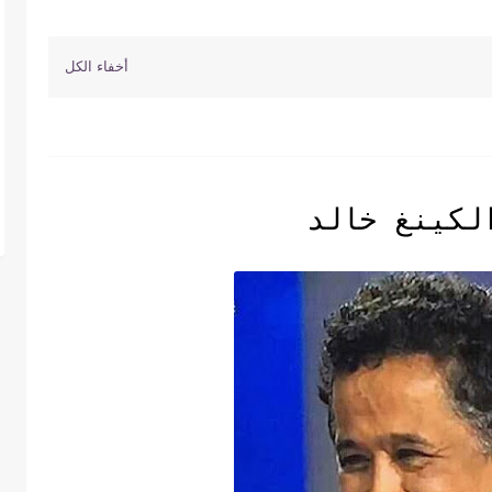
لكينغ خالد