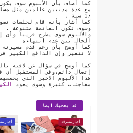
كما أضاف بأن الألبوم سوف يكو
مع عدة مدنيين عالمين مثل
مسا
17 سنة .
كما أشار بأنه قام لجلسات تصو
وسوف تكون القائمة متنوعة .
والالبوم سوف يطرح قريبا وأن 
الحال بين عدم انتهاءه
كما أوضح بأن رغم قدم مسيرته و
لا تتغير وإن الدافع الكبير في
كما أوضح في سؤال عن لاقته بال
إتصال دائم،وفي المستقبل أي في
هذا الألبوم الاخير الذي يجمعه
مفاجئات كثيرة وسوف يعود
الكي
قد يعجبك ايضا
أخبار متفرقة
أخبار مت