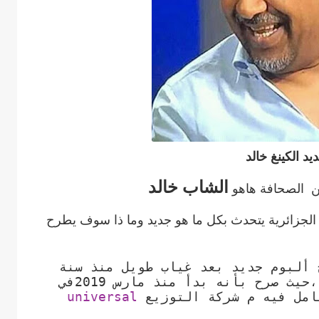
يد الكينغ خالد
الشاب خالد
عن الصحافة هاهو
في 2020 مع قناة النهار الجزائرية يتحدث بكل ما هو جديد وما ذا سوف يطرح
 ألبوم جديد بعد غياب طويل منذ سنة
2012 منذ طرح ألبوم ç la vie ،حيث صرح بأنه بدأ منذ مارس 2019في
عامل فيه م شركة التوزيع
universal