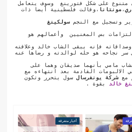
ن متنوع على شكل فتورينغ وسوف يتعامل
ري
،
مونتانا
،وقالت فلسطينية أيضا ذات
ير وتسجيل مع النجم
سولكينغ
إلتزامات بس المغنيين وأعمالهم هو
صداقاته فإنه يبقى الشاب خالد وعلاقته
 سر نجاحه هو حله لوالدته و رضاها عنه
شاب مامي بأنهما صديقان وهما على
 الالبومات القادمة بعد انتهاءه مع
م مع
شركة يونفرسال
سول يتحرر وتكون
نغ خالد
بقوة .
فرقة
أخبار متفرقة