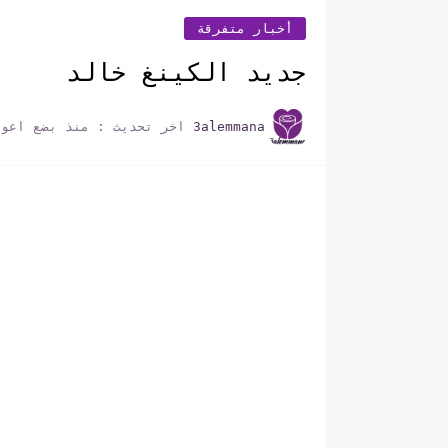
أخبار متفرقة
جديد الكينغ خالد
3alemmana
اخر تحديث :
منذ بضع اعوا