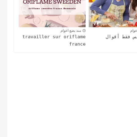
عوام
منذ بضع اعوام
س فقط أقوال
travailler sur oriflame
france