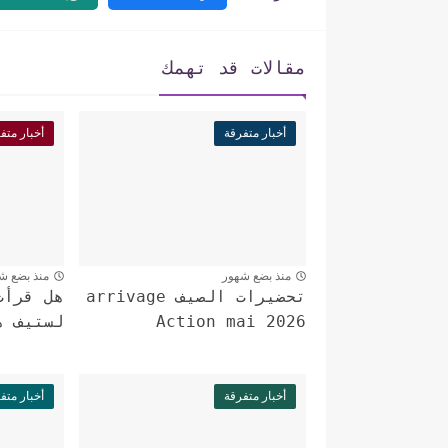
مقالات قد تهمك
أخبار متفرقة
أخبار متف
منذ بضع شهور
منذ بضع ش
تحضيرات الصيف arrivage
هل قرأت
Action mai 2026
لستيف ه
أخبار متفرقة
أخبار متف