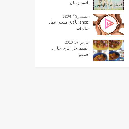
قصص زمان
ديسمبر 10, 2024
Ctl shop منصة عمل
صادقه
مارس 07, 2019
حميص جزائري حار،
حميس