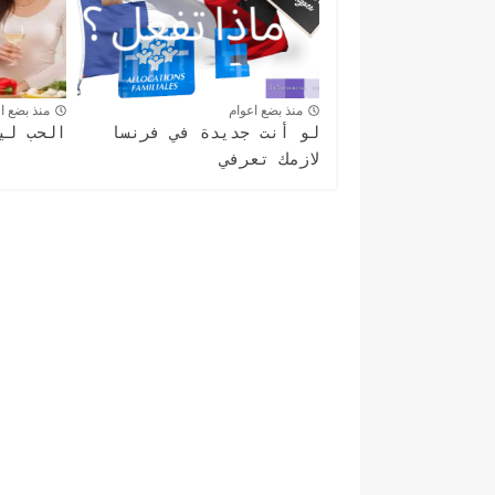
منذ بضع اعوام
منذ بضع ا
لو أنت جديدة في فرنسا
الحب لي
لازمك تعرفي