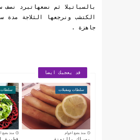
بالسباتيلا ثم نضعهاتبرد نصف س
الكتشب ونرجعها الثلاجة مدة س
جاهزة .
قد يعجبك ايضا
سلطات ومقبلات
سلطات و
منذ بضع اعوام
منذ بضع ا
بوراك بالتونة
فطيرة ا