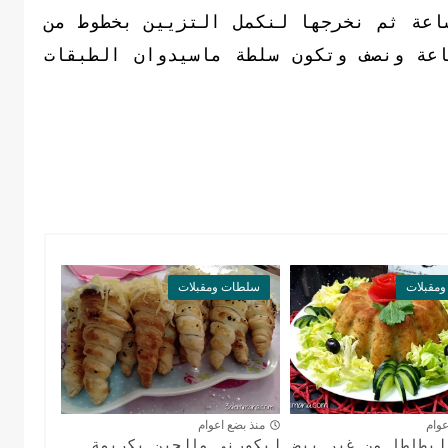
اعة ثم نخرجها لنكمل التزيين بخطوط من
اعة ونصف وتكون سلطة ماسيدوان الطبقات
مقبلات
سلطات ومقبلات
عوام
منذ بضع اعوام
لبطاطا من غير بيض
ليكورني مالحين بكريمة