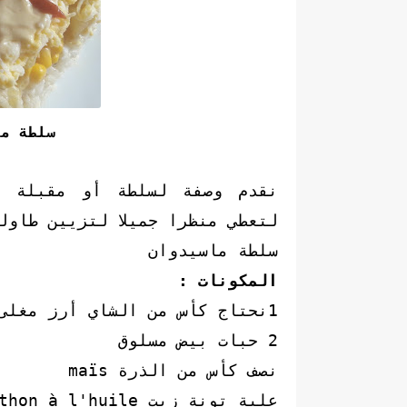
سلطة م
نقدم وصفة لسلطة أو مقبلة م
لتعطي منظرا جميلا لتزيين طاو
سلطة ماسيدوان
المكونات :
1نحتاج كأس من الشاي أرز مغلى ومصفى
2 حبات بيض مسلوق
نصف كأس من الذرة maïs
علبة تونة زيت thon à l'huile