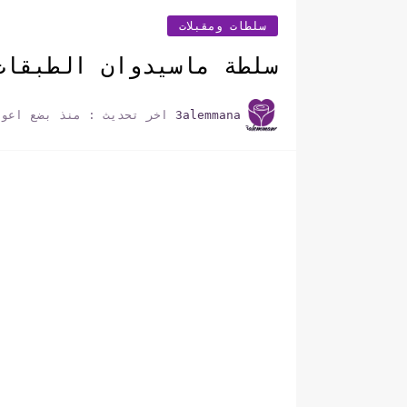
سلطات ومقبلات
سلطة ماسيدوان الطبقات
3alemmana
اخر تحديث :
منذ بضع اعوا