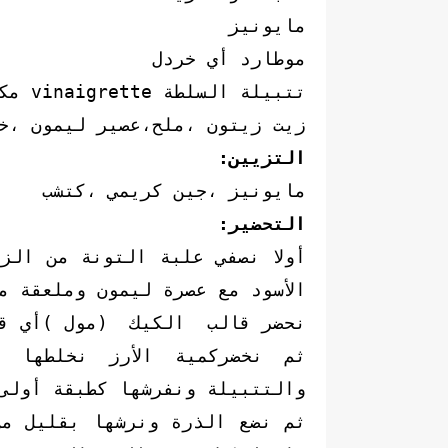
مايونيز
موطارد أي خردل
تتبيلة السلطة vinaigrette مكونة من:
زيت زيتون ،ملح،عصير ليمون ،
التزيين:
مايونيز ،جين كريمي ،كتشب
التحضير:
أولا نصفي علبة التونة من الز
الأسود مع عصرة ليمون وملعقة 
نحضر قالب الكيك (مول )أي قا
ثم نخضركمية الأرز نخلطها 
والتتبيلة ونفرشها كطبقة أولى
ثم نضع الذرة ونرشها بقليل م