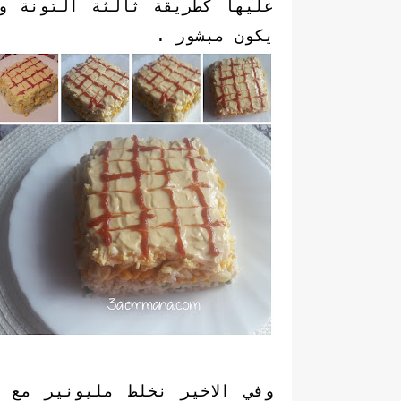
عليها كطريقة ثالثة التونة و
يكون مبشور .
وفي الاخير نخلط مليونير مع