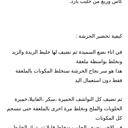
كأس وربع من حليب بارد.
كيفية تحضير الحرشة :
في اناء نضع السميدة ثم نضيف لها خليط الزبدة والزيد
ونخلط بواسطة ملعقة
هذا هو سر نجاح الحرشة سنخلط المكونات بالملعقة
فقط دون استعمال اليد
ثم نضيف كل النواشف الخميرة ،سكر ،الفانيلا،خميرة
الحلويات والملح ونخلط مرة اخرى بالملعقة حتى تنسجم
كل المكونات
في الاخير نضيف الحليب ونخلط قليلا ثم نترك الخليط