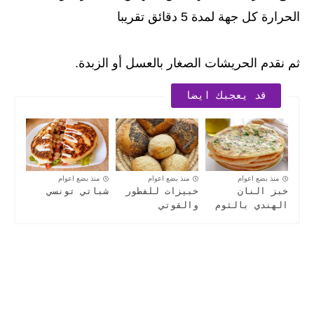
الحرارة كل جهة لمدة 5 دقائق تقريبا
ثم نقدم الحريشات الصغار بالعسل أو الزبدة.
قد يعجبك ايضا
منذ بضع اعوام
منذ بضع اعوام
منذ بضع اعوام
خبز النان
خبيزات للفطور
شباتي تونسي
الهندي بالثوم
والقوتي