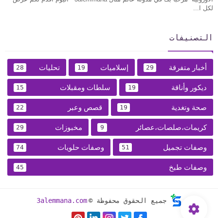
لكل ا...
التصنيفات
أخبار متفرقة
إسلاميات
تحليات
28
19
29
ديكور وأناقة
سلطات ومقبلات
15
19
صحة وتغدية
قصص وعبر
22
19
كريمات،صلصات،عصائر
مخبوزات
29
9
وصفات تجميل
وصفات حلويات
74
51
وصفات طبخ
45
جميع الحقوق محفوظة ©
3alemmana.com