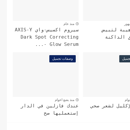
هور
منذ عام
يبة لتبيض
سيروم اكسيس-واي AXIS-Y
 الداكنة
Dark Spot Correcting
Glow Serum -...
جميل
وصفات تجميل
وام
منذ بضع اعوام
إكليل لشعر صحي
عندك فازلين في الدار
إستعمليها صح