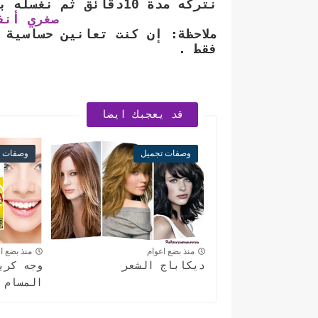
نتركه مدة 10دقائق ثم نغسله بماء بارد أيضا.
صغري أنف
ملاحظة: إن كنت تعانين حساسية 
فقط .
قد يعجبك ايضا
وصفات تجميل
وصفات ت
منذ بضع اعوام
منذ بضع ا
ديكاباج الشعر
وجه كري
المسام 