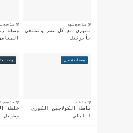
منذ بضع شهور
منذ بضع ش
تميزي مع كل عطر وتمتعي
وصفة ره
بأنوثتك
المناطق
وصفات تجميل
وصفات ت
منذ عام
منذ بضع اع
ماسك الكولاجين الكوري
خلطة ال
الليلي
وطويل