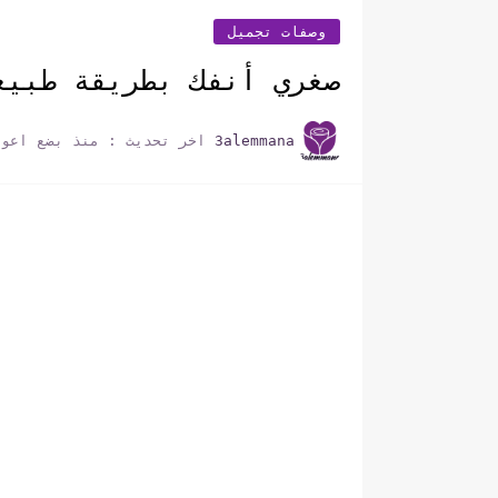
وصفات تجميل
صغري أنفك بطريقة طبيع
3alemmana
اخر تحديث :
منذ بضع اعوا