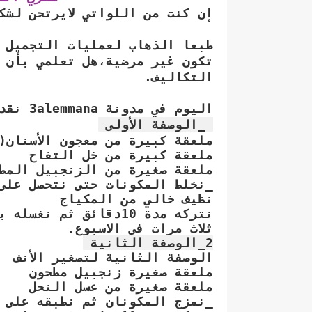
إن كنت من اللواتي لايرتحن لشك
طبعا الذهاب لعمليات التجميل 
تكون غير مرضية،هل تعلمي بأن 
التكاليف.
اليوم في مدونة 3alemmana نقدم لكم وصفتان طبيعيتان لتصغير الأنف.
1_الوصفة الأولى
ملعقة كبيرة من معجون الأسنان(ا
ملعقة كبيرة من خل التفاح
ملعقة صغيرة من الزنجبيل الم
_نخلط المكونات حتى نتحصل على 
نظيف خالي من المكياج
نتركه مدة 10دقائق ثم
ثلاث مرات في الاسبوع.
2_الوصفة الثانية
الوصفة الثانية لتصغير الأنف
ملعقة صغيرة زنجبيل مطحون
ملعقة صغيرة من عسل النحل
_نمزج المكونان ثم نطبقه على 