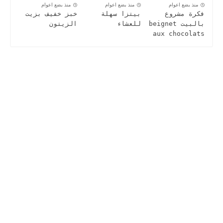
منذ بضع اعوام
منذ بضع اعوام
منذ بضع اعوام
فكرة مشروع
بيتزا سهلة
خبز خفيف بزيت
بالبيت beignet
للعشاء
الزيتون
aux chocolats