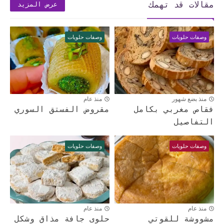
مقالات قد تهمك
عرض المزيد
وصفات حلويات
وصفات حلويات
منذ بضع شهور
منذ عام
فقاص مغربي بكامل
مقروض الفستق السوري
التفاصيل
وصفات حلويات
وصفات حلويات
منذ عام
منذ عام
مشووشة للقوتي
حلوى جافة مذاق وشكل