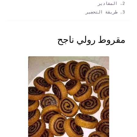
المقادير
طريقة التحضير
مقروط رولي ناجح