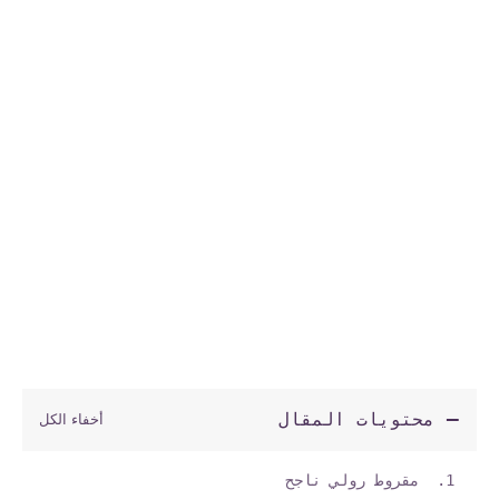
محتويات المقال
مقروط رولي ناجح