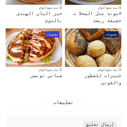
منذ بضع اعوام
منذ بضع اعوام
لامونة مثل المحلا ت
خبز النان الهندي
خفيفة ريشة
بالثوم
مخبوزات
مخبوزات
منذ بضع اعوام
منذ بضع اعوام
خبيزات للفطور
شباتي تونسي
والقوتي
تعليقات
إرسال تعليق