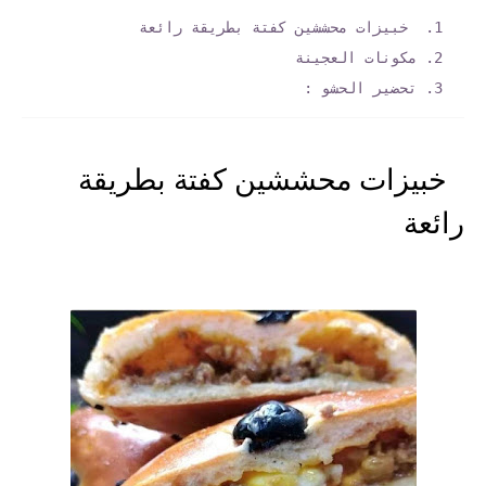
خبيزات محششين كفتة بطريقة رائعة
مكونات العجينة
تحضير الحشو :
خبيزات محششين كفتة بطريقة
رائعة