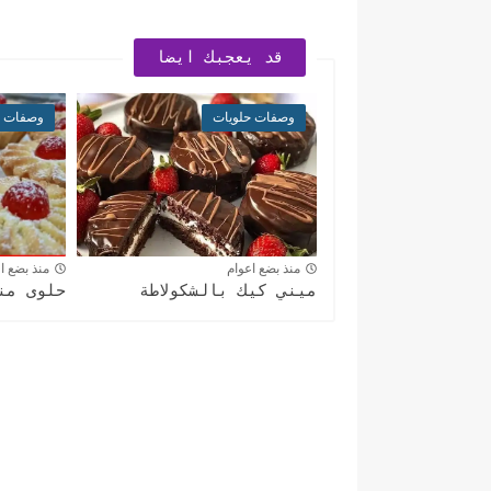
قد يعجبك ايضا
وصفات حلويات
وصفات ح
منذ بضع اعوام
منذ بضع ا
ميني كيك بالشكولاطة
حلوى من