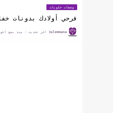
وصفات حلويات
فرحي أولادك بدونات خفا
3alemmana
اخر تحديث :
منذ بضع اعوا