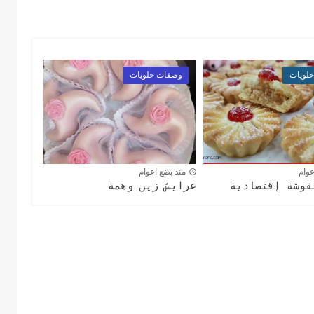
لويات
وصفات حلويات
عوام
منذ بضع اعوام
قوشة إقتصادية
عرايش زين وهمة