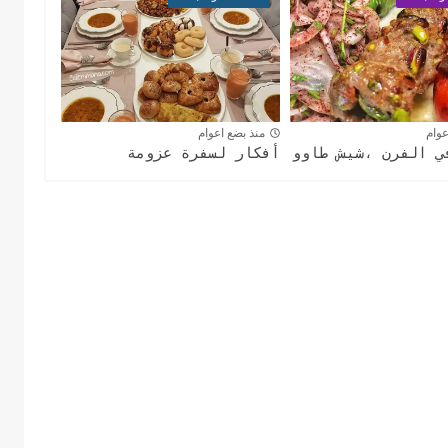
عوام
منذ بضع اعوام
ي الفرن ،شيش طاوو
أفكار لسفرة عزومة