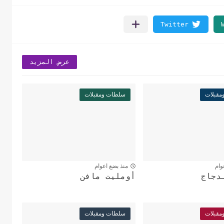
عرض المزيد
قبلات
سلطات ومقبلات
وام
منذ بضع اعوام
دجاج
أومليت مافن
قبلات
سلطات ومقبلات