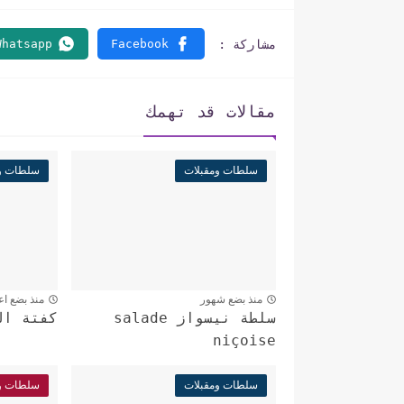
مقالات قد تهمك
سلطات ومقبلات
سلطات وم
منذ بضع شهور
منذ بضع اع
سلطة نيسواز salade
كفتة ال
niçoise
سلطات ومقبلات
سلطات وم