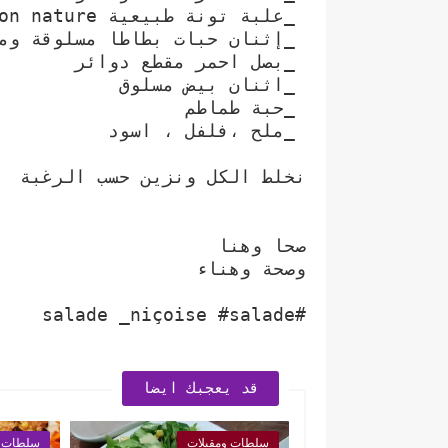
_علبة تونة طبيعية thon nature
_إثنان حبات بطاطا مسلوقة وم
_بصل احمر مقطع دوائر
_اثنان بيض مسلوق
_حبة طماطم
_ملح ،فلفل ، اسود
نخلط الكل ونزين حسب الرغبة
صحا وهنا
وصحة وهناء
#salade _niçoise #salade
قد يعجبك ايضا
سلطات ومقبلات
سلطات و