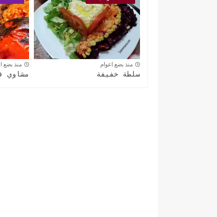
منذ بضع اعوام
منذ بضع ا
سلطة خفيفة
مشاوي ف