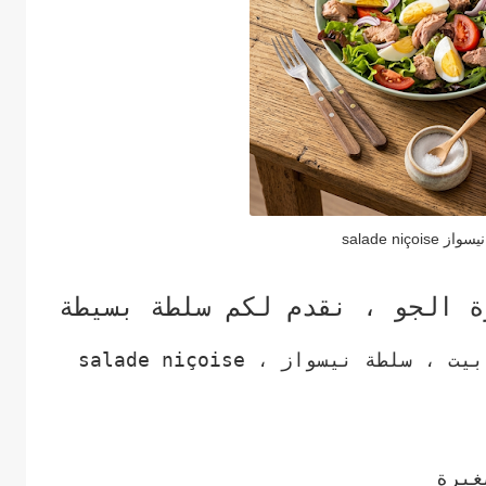
salade niçois
 الجو ، نقدم لكم سلطة بسيطة
ومكونات بسيطة متواجدة في كل بيت ، سلطة نيسواز ، salade niçoise
غيرة