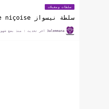
سلطات ومقبلات
سلطة نيسواز salade niçoise
3alemmana
اخر تحديث :
منذ بضع شهور