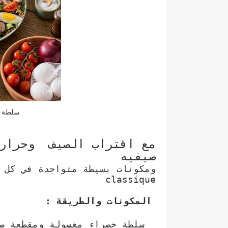
سلطة نيسواز e
مع اقتراب الصيف وحرارة
صيفيه
classique
المكونات والطريقة :
_سلطة خضراء مغسولة ومقطعة ص