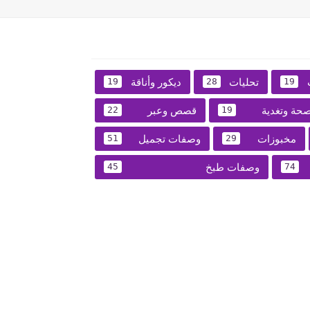
تحليات
ديكور وأناقة
19
28
19
حة وتغدية
قصص وعبر
22
19
مخبوزات
وصفات تجميل
51
29
وصفات طبخ
45
74