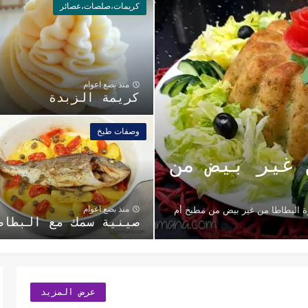
كريمات،صلصات،عصائر
منذ بضع اعوام
كريمة الزبدة
وصفات طبخ
 غير بيض من
منذ بضع اعوام
 البطاطا من غير بيض من مطبخ أم
صينية سمك مع البطاط
عرض المزيد