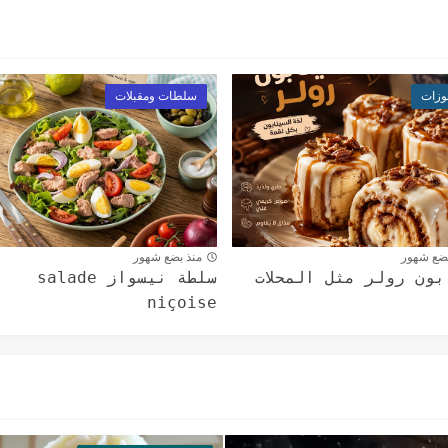
وزات
سلطات ومقبلات
بضع شهور
منذ بضع شهور
بون رولر مثل المحلات
سلطة نيسواز salade
niçoise