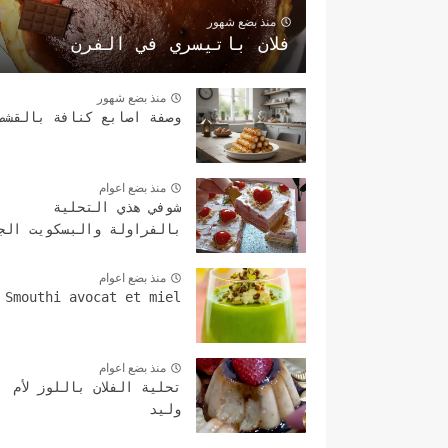
منذ بضع شهور
فلان باتيسري في الفرن
منذ بضع شهور
وصفة اصابع كنافة بالقشط
منذ بضع اعوام
شوفي هذي التحلية
بالفراولة والبسكويت الج
منذ بضع اعوام
Smouthi avocat et miel
منذ بضع اعوام
تحلية الفلان باللوز لأم
وليد