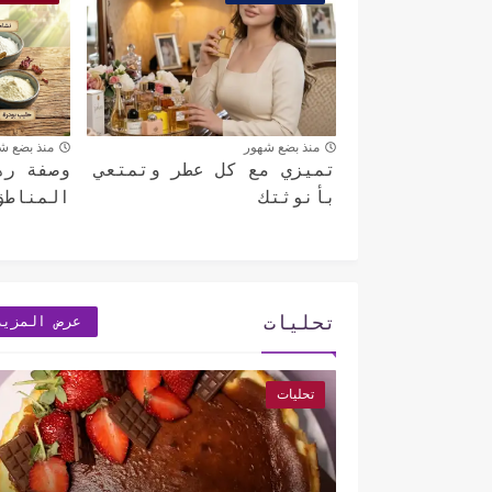
منذ بضع شهور
منذ بضع ش
تميزي مع كل عطر وتمتعي
وصفة ره
بأنوثتك
المناطق
تحليات
عرض المزيد
تحليات