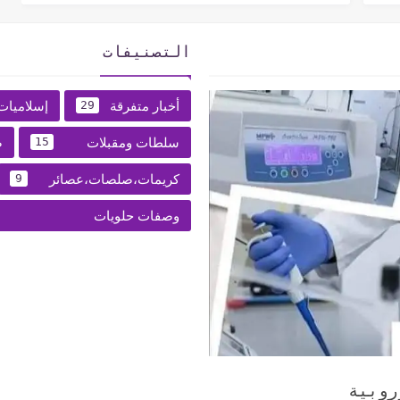
التصنيفات
أخبار متفرقة
إسلاميات
29
سلطات ومقبلات
ص
15
كريمات،صلصات،عصائر
9
وصفات حلويات