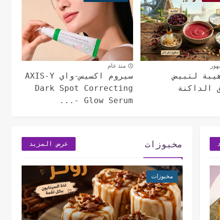
هور
منذ عام
يبة لتبيض
سيروم اكسيس-واي AXIS-Y
 الداكنة
Dark Spot Correcting
Glow Serum -...
مخبوزات
عرض المزيد
مخبوزات