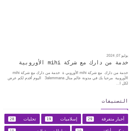
يوليو 07, 2024
خدمة من دارك مع شركة mihi الأوروبية
خدمة من دارك مع شركة mihi الأوروبي ة خدمة من دارك مع شركة mihi
الأوروبية مرحبا بك في مدونة عالم منال 3alemmana اليوم أقدم لكم عرض
لكل ا...
التصنيفات
أخبار متفرقة
إسلاميات
تحليات
28
19
29
ديكور وأناقة
سلطات ومقبلات
15
19