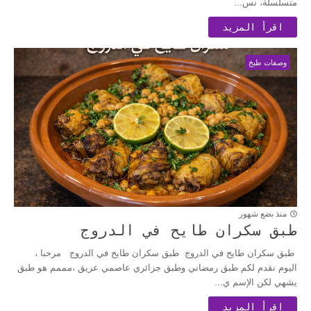
متسلسلة، نس...
اقرأ المزيد
وصفات طبخ
منذ بضع شهور
طبق سكران طايح في الدروج
طبق سكران طايح في الدروج طبق سكران طايح في الدروج مرحبا ،
اليوم نقدم لكم طبق رمضاني وطبق جزائري عاصمي عريق ،مممم هو طبق
يشهي لكن الإسم ي...
اقرأ المزيد