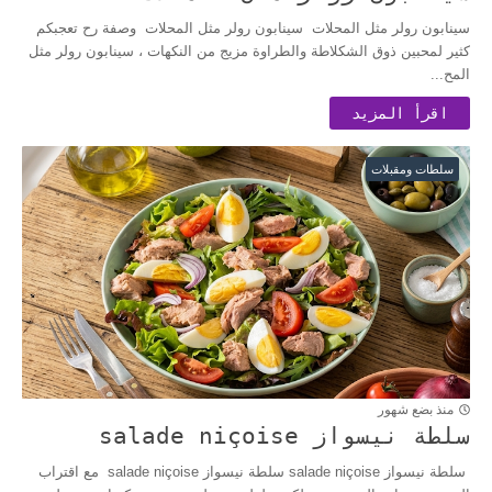
سينابون رولر مثل المحلات سينابون رولر مثل المحلات وصفة رح تعجبكم
كثير لمحبين ذوق الشكلاطة والطراوة مزيج من النكهات ، سينابون رولر مثل
المح...
اقرأ المزيد
سلطات ومقبلات
منذ بضع شهور
سلطة نيسواز salade niçoise
سلطة نيسواز salade niçoise سلطة نيسواز salade niçoise مع اقتراب